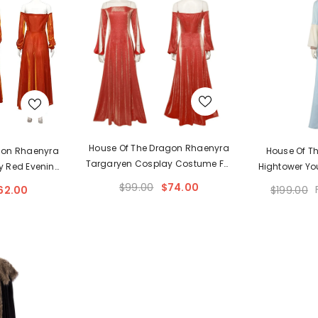
House Of The Dragon Rhaenyra
gon Rhaenyra
House Of Th
Targaryen Cosplay Costume For
y Red Evening
Hightower Yo
Women
ess
C
$99.00
$74.00
62.00
$199.00