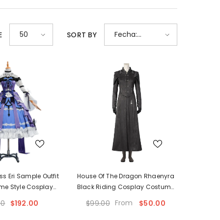
SHOP NOW
SHOP NOW
SHOP NOW
50
Fecha:
E
SORT BY
reciente a
antiguo(a)
ss Eri Sample Outfit
House Of The Dragon Rhaenyra
ime Style Cosplay
Black Riding Cosplay Costume
men‘s Streetwear
Suit With Necklace
From
00
$192.00
$99.00
$50.00
ull Set