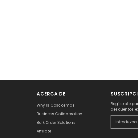
ACERCA DE
SUSCRIPCI
Regístrate pa
Why Is Coscosmos
descuentos e
Business Collaboration
Bulk Order Solutions
Affiliate