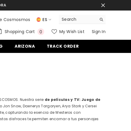
ORA
ente Cosmosmos
ES
EN
0
Shopping Cart
My Wish List
Sign In
0
items
ES
G
ARIZONA
TRACK ORDER
DE
SCOSMOS. Nuestra serie
de películas y TV: Juego de
 Jon Snow, Daenerys Targaryen, Arya Stark y Cersei
lle, capturando la esencia de Westeros con
stos disfraces te permiten encarnar a tus personajes