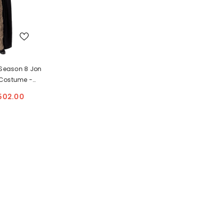
Season 8 Jon
Costume -
uality
502.00