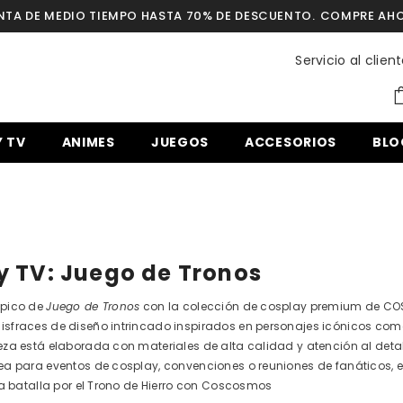
NTA DE MEDIO TIEMPO HASTA 70% DE DESCUENTO.
COMPRE AH
Servicio al cli
Y TV
ANIMES
JUEGOS
ACCESORIOS
BLO
 y TV: Juego de Tronos
épico de
Juego de Tronos
con la colección de cosplay premium de CO
isfraces de diseño intrincado inspirados en personajes icónicos como
eza está elaborada con materiales de alta calidad y atención al deta
ea para eventos de cosplay, convenciones o reuniones de fanáticos, e
 la batalla por el Trono de Hierro con Coscosmos