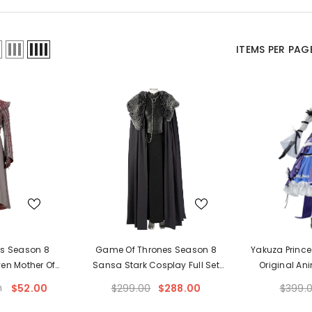
ITEMS PER PAG
s Season 8
Game Of Thrones Season 8
Yakuza Prince
en Mother Of
Sansa Stark Cosplay Full Set
Original An
ay Costume
Outfit, A Song Of Ice And Fire
Costume Wo
m
$52.00
$299.00
$288.00
$399.
Same Style Medieval Costume
F
For Women