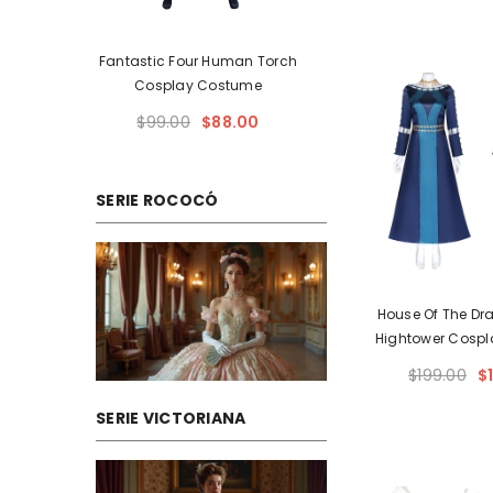
n Torch
Masters Of The Universe:
me
Revelation Skeletor Tights
Cosplay Costume
From
0
$99.00
$44.00
SERIE ROCOCÓ
House Of The Dr
Hightower Cosp
Black Ou
$199.00
$
SERIE VICTORIANA