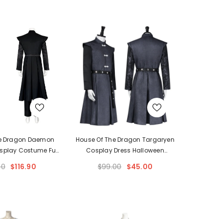
he Dragon Daemon
House Of The Dragon Targaryen
splay Costume Full
Cosplay Dress Halloween
loween Outfit
Costume
00
$116.90
$99.00
$45.00