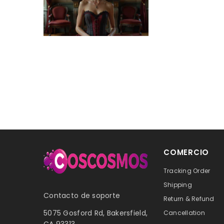
COMERCIO
Tracking Order
Shipping
Contacto de soporte
Return & Refund
5075 Gosford Rd, Bakersfield,
Cancellation