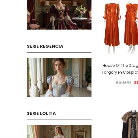
SERIE REGENCIA
House Of The Dra
Targaryen Cospla
Gown Dr
$99.00
$
SERIE LOLITA