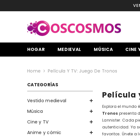
SKIP TO CONTENT
VE
HOGAR
MEDIEVAL
MÚSICA
CINE 
Home
Película Y TV: Juego De Tronos
CATEGORÍAS
Película
Vestido medieval
Explora el mundo 
Música
Tronos
presenta d
Lannister. Cada pi
Cine y TV
autenticidad. Ya s
Anime y cómic
favoritos. Únete a