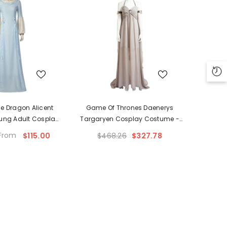
e Dragon Alicent
Game Of Thrones Daenerys
ung Adult Cosplay
Targaryen Cosplay Costume -
ostume
Premium Quality
From
$115.00
$468.26
$327.78