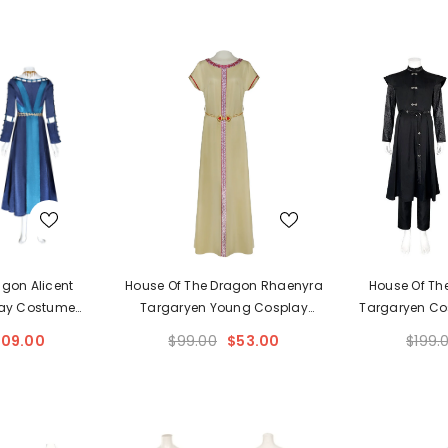
agon Alicent
House Of The Dragon Rhaenyra
House Of T
lay Costume
Targaryen Young Cosplay
Targaryen Co
tfit
Costume For Women
Set Hal
109.00
$99.00
$53.00
$199.