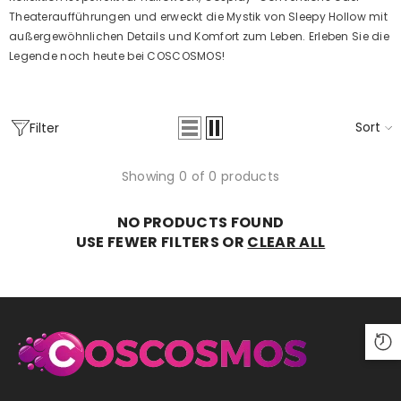
Theateraufführungen und erweckt die Mystik von Sleepy Hollow mit
außergewöhnlichen Details und Komfort zum Leben. Erleben Sie die
Legende noch heute bei COSCOSMOS!
Sort
Filter
Showing 0 of 0 products
NO PRODUCTS FOUND
USE FEWER FILTERS OR
CLEAR ALL
Masters Of The Universe: Revelation
Skeletor Tights Cosplay Costume
From
$99.00
$44.00