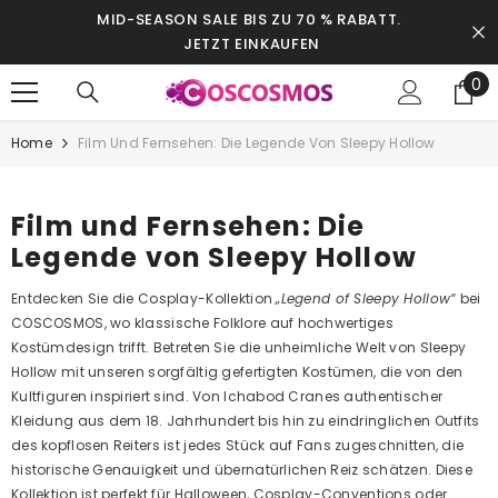
SKIP TO CONTENT
MID-SEASON SALE BIS ZU 70 % RABATT.
JETZT EINKAUFEN
0
0
it
Home
Film Und Fernsehen: Die Legende Von Sleepy Hollow
Film und Fernsehen: Die
Legende von Sleepy Hollow
Entdecken Sie die Cosplay-Kollektion
„Legend of Sleepy Hollow“
bei
COSCOSMOS, wo klassische Folklore auf hochwertiges
Kostümdesign trifft. Betreten Sie die unheimliche Welt von Sleepy
Hollow mit unseren sorgfältig gefertigten Kostümen, die von den
Kultfiguren inspiriert sind. Von Ichabod Cranes authentischer
Kleidung aus dem 18. Jahrhundert bis hin zu eindringlichen Outfits
des kopflosen Reiters ist jedes Stück auf Fans zugeschnitten, die
historische Genauigkeit und übernatürlichen Reiz schätzen. Diese
Kollektion ist perfekt für Halloween, Cosplay-Conventions oder