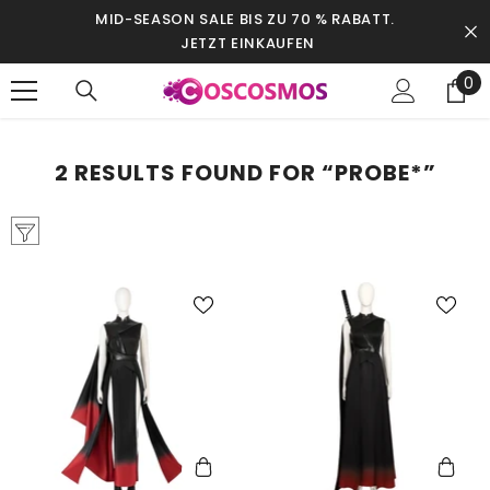
SKIP TO CONTENT
MID-SEASON SALE BIS ZU 70 % RABATT.
JETZT EINKAUFEN
0
0
it
2 RESULTS FOUND FOR “PROBE*”