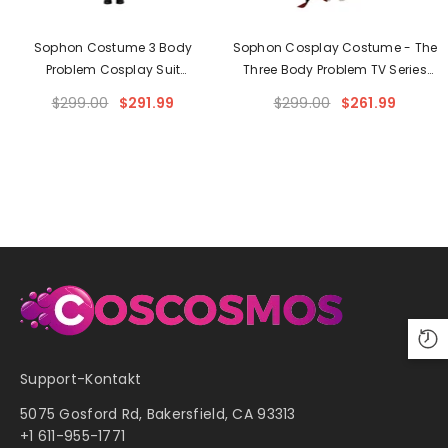
Sophon Costume 3 Body
Sophon Cosplay Costume - The
Problem Cosplay Suit
Three Body Problem TV Series
Handmade
Outfit For Fans
$299.00
$291.99
$299.00
$261.99
Support-Kontakt
5075 Gosford Rd, Bakersfield, CA 93313
+1 611-955-1771